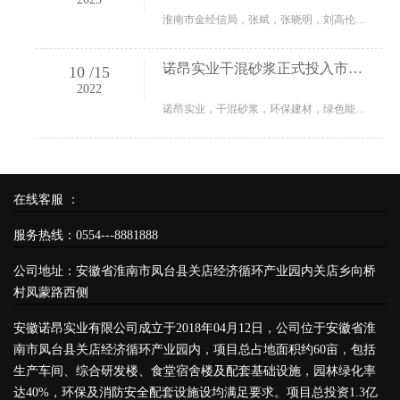
淮南市金经信局，张斌，张晓明，刘高伦，诺昂实业，干混砂浆
诺昂实业干混砂浆正式投入市场，获得客户高度认可
10
/
15
2022
诺昂实业，干混砂浆，环保建材，绿色能源，大宗固废
在线客服 ：
服务热线：0554---8881888
公司地址：安徽省淮南市凤台县关店经济循环产业园内关店乡向桥
村凤蒙路西侧
安徽诺昂实业有限公司成立于2018年04月12日，公司位于安徽省淮
南市凤台县关店经济循环产业园内，项目总占地面积约60亩，包括
生产车间、综合研发楼、食堂宿舍楼及配套基础设施，园林绿化率
达40%，环保及消防安全配套设施设均满足要求。项目总投资1.3亿