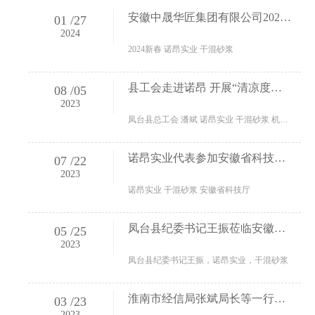
安徽中晟华匠集团有限公司2023年度工作总结暨2024年新春年会
01
/
27
2024
2024新春 诺昂实业 干混砂浆
县工会走进诺昂 开展“清凉度盛夏 安康伴我行“活动
08
/
05
2023
凤台县总工会 潘斌 诺昂实业 干混砂浆 机制砂
诺昂实业代表参加安徽省科技厅与市政府组织召开安徽“双创汇”·走进淮南活动
07
/
22
2023
诺昂实业 干混砂浆 安徽省科技厅
凤台县纪委书记王振莅临安徽诺昂实业开展调研工作
05
/
25
2023
凤台县纪委书记王振，诺昂实业，干混砂浆
淮南市经信局张斌局长等一行人莅临安徽诺昂实业开展调研工作
03
/
23
2023