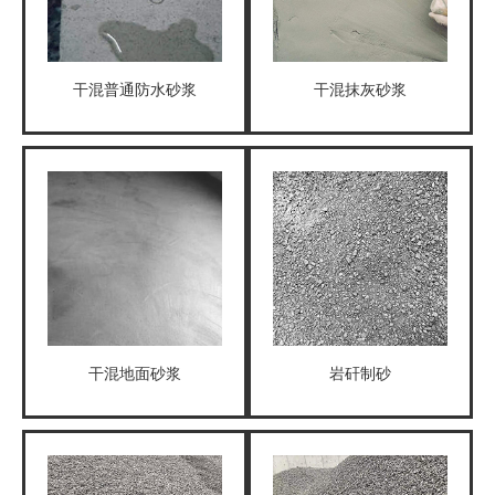
干混普通防水砂浆
干混抹灰砂浆
干混地面砂浆
岩矸制砂