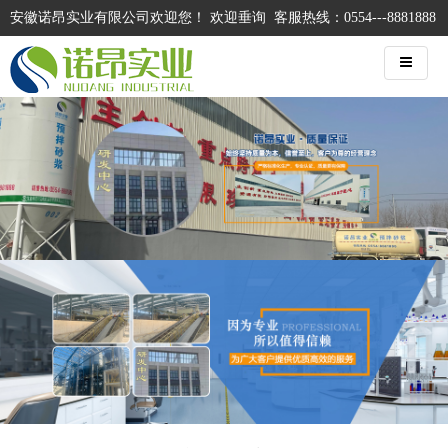
安徽诺昂实业有限公司欢迎您！ 欢迎垂询 客服热线：0554---8881888