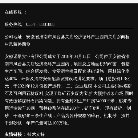
在线客服 ：
服务热线：0554---8881888
公司地址：安徽省淮南市凤台县关店经济循环产业园内关店乡向桥
村凤蒙路西侧
安徽诺昂实业有限公司成立于2018年04月12日，公司位于安徽省淮
南市凤台县关店经济循环产业园内，项目总占地面积约60亩，包括
生产车间、综合研发楼、食堂宿舍楼及配套基础设施，园林绿化率
达40%，环保及消防安全配套设施设均满足要求。项目总投资1.3亿
元，于2021年12月份投产运行。 二、企业规模 本公司主要消纳煤矸
石及可利用石材废料,实现了煤矸石变废为宝,扩大预拌砂浆市场,同时
有效缓解煤矸石污染问题。拥有全封闭生产厂房24000平米，砂浆专
用运输罐车10辆，预拌砂浆储存罐200个，铲车8辆。 现有破碎、制
砂、干混砂浆三条生产线，产品为各种规格的碎石、机制砂、预拌
干混砂浆，年产总量可达100万吨。
友情链接：
技术支持